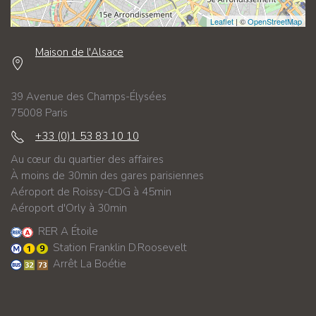
Leaflet
| ©
OpenStreetMap
Maison de l'Alsace
39 Avenue des Champs-Élysées
75008 Paris
+33 (0)1 53 83 10 10
Au cœur du quartier des affaires
À moins de 30min des gares parisiennes
Aéroport de Roissy-CDG à 45min
Aéroport d'Orly à 30min
RER A Étoile
Station Franklin D.Roosevelt
Arrêt La Boétie