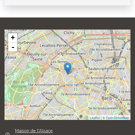
+
-
Leaflet
| ©
OpenStreetMap
Maison de l'Alsace