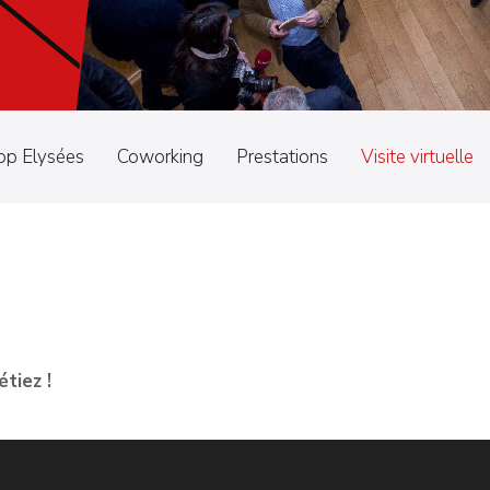
op Elysées
Coworking
Prestations
Visite virtuelle
tiez !