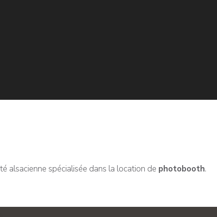
été alsacienne spécialisée dans la location de
photobooth
.