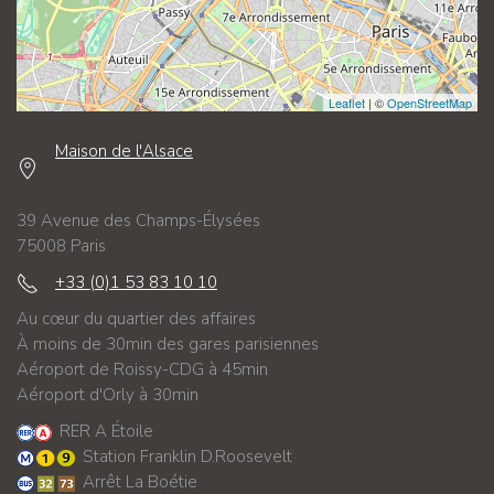
Leaflet
| ©
OpenStreetMap
Maison de l'Alsace
39 Avenue des Champs-Élysées
75008 Paris
+33 (0)1 53 83 10 10
Au cœur du quartier des affaires
À moins de 30min des gares parisiennes
Aéroport de Roissy-CDG à 45min
Aéroport d'Orly à 30min
RER A Étoile
Station Franklin D.Roosevelt
Arrêt La Boétie