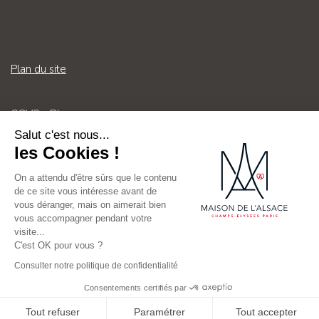
Plan du site
CGVS - RI
Salut c'est nous...
les Cookies !
Mentions légales
On a attendu d'être sûrs que le contenu
de ce site vous intéresse avant de
Contact
vous déranger, mais on aimerait bien
vous accompagner pendant votre
visite...
C'est OK pour vous ?
Consulter notre politique de confidentialité
Consentements certifiés par
Tout refuser
Paramétrer
Tout accepter