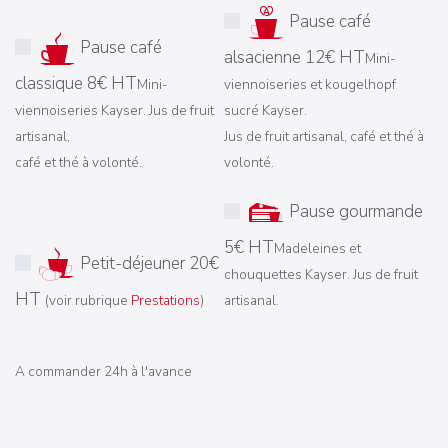
Pause café
Pause café
alsacienne 12€ HT
Mini-
classique 8€ HT
Mini-
viennoiseries et kougelhopf
viennoiseries Kayser. Jus de fruit
sucré Kayser.
artisanal,
Jus de fruit artisanal, café et thé à
café et thé à volonté.
volonté.
Pause gourmande
5€ HT
Madeleines et
Petit-déjeuner 20€
chouquettes Kayser. Jus de fruit
HT
(voir rubrique
Prestations
)
artisanal.
A commander 24h à l'avance