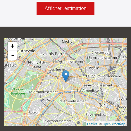
Afficher l'estimation
+
-
Leaflet
| ©
OpenStreetMap