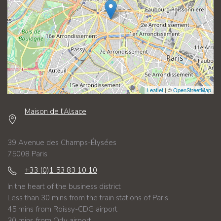
Leaflet
| ©
OpenStreetMap
Maison de l'Alsace
39 Avenue des Champs-Élysées
75008 Paris
+33 (0)1 53 83 10 10
In the heart of the business district
Less than 30 mins from the train stations of Paris
45 mins from Roissy-CDG airport
30 mins from Orly airport