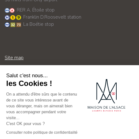
RER A, Étoile stop
Franklin D.Roosevelt station
La Boétie stop
Site map
Salut c'est nous...
General Terms & Conditions – Internal Regulations
les Cookies !
On a attendu d'être sûrs que le contenu
Legal notices
de ce site vous intéresse avant de
vous déranger, mais on aimerait bien
Contact
vous accompagner pendant votre
visite...
C'est OK pour vous ?
Consulter notre politique de confidentialité